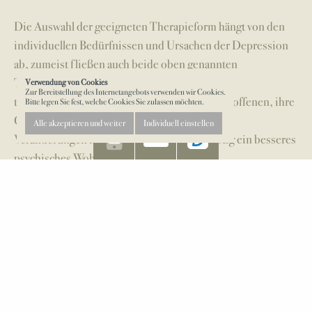
Die Auswahl der geeigneten Therapieform hängt von den
individuellen Bedürfnissen und Ursachen der Depression
ab, zumeist fließen auch beide oben genannten
Therapieansätze in die Sitzungen mit ein. Der
Verwendung von Cookies
Zur Bereitstellung des Internetangebots verwenden wir Cookies.
therapeutische Prozess ermöglicht es den Betroffenen, ihre
Bitte legen Sie fest, welche Cookies Sie zulassen möchten.
Gedanken und Gefühle zu erforschen, positive
Alle akzeptieren und weiter
Individuell einstellen
Veränderungen herbeizuführen und langfristig ein besseres
psychisches Wohlbefinden zu erreichen.
Für weitere Informationen und Beratung nehmen Sie
Kontakt zu uns auf.
TERMIN VEREINBAREN