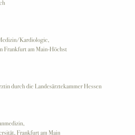
ch
 Medizin/Kardiologie,
en Frankfurt am Main-Höchst
rztin durch die Landesärztekammer Hessen
nmedizin,
rsität, Frankfurt am Main